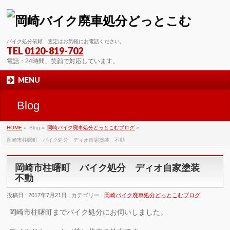
バイク処分依頼、査定はお気軽にお電話ください。
TEL
0120-819-702
電話：24時間、笑顔で対応しています。
MENU
Blog
HOME
»
Blog »
岡崎バイク廃車処分どっとこむブログ
»
岡崎市柱曙町 バイク処分 ディオ自家塗装 不動
岡崎市柱曙町 バイク処分 ディオ自家塗装
不動
投稿日 : 2017年7月21日 | カテゴリー :
岡崎バイク廃車処分どっとこむブログ
岡崎市柱曙町までバイク処分にお伺いしました。